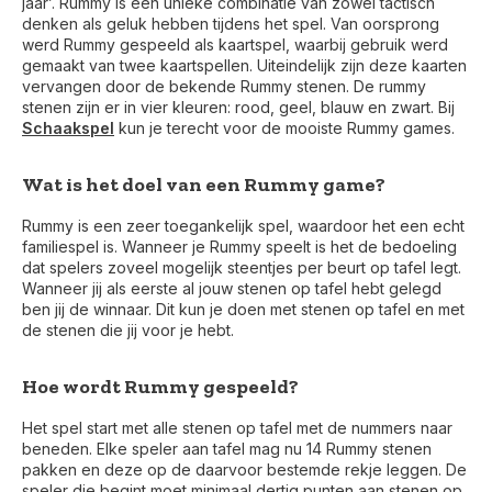
jaar’. Rummy is een unieke combinatie van zowel tactisch
denken als geluk hebben tijdens het spel. Van oorsprong
werd Rummy gespeeld als kaartspel, waarbij gebruik werd
gemaakt van twee kaartspellen. Uiteindelijk zijn deze kaarten
vervangen door de bekende Rummy stenen. De rummy
stenen zijn er in vier kleuren: rood, geel, blauw en zwart. Bij
Schaakspel
kun je terecht voor de mooiste Rummy games.
Wat is het doel van een Rummy game?
Rummy is een zeer toegankelijk spel, waardoor het een echt
familiespel is. Wanneer je Rummy speelt is het de bedoeling
dat spelers zoveel mogelijk steentjes per beurt op tafel legt.
Wanneer jij als eerste al jouw stenen op tafel hebt gelegd
ben jij de winnaar. Dit kun je doen met stenen op tafel en met
de stenen die jij voor je hebt.
Hoe wordt Rummy gespeeld?
Het spel start met alle stenen op tafel met de nummers naar
beneden. Elke speler aan tafel mag nu 14 Rummy stenen
pakken en deze op de daarvoor bestemde rekje leggen. De
speler die begint moet minimaal dertig punten aan stenen op