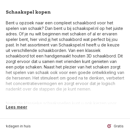
Schaakspel kopen
Bent u opzoek naar een compleet schaakbord voor het
spelen van schaak? Dan bent u bij schaakspel.nl op het juiste
adres. Of je nu wilt beginnen met schaken of al er ervaren
speler bent, hier vind jij het schaakbord wat perfect bij jou
past. In het assortiment van Schaakspel.nl heeft u de keuze
uit verschillende schaakborden. Van een klassiek
schaakbord tot een handgemaakt houten 3D schaakbord. Dit
zorgt ervoor dat u samen met vrienden kunt genieten van
een potje schaken. Naast het plezier van het schaken zorgt
het spelen van schaak ook voor een goede ontwikkeling van
de hersenen. Het stimuleert om goed na te denken, verbetert
het concentratievermogen en zorgt ervoor dat je logisch
nadenkt over de stappen die je kunt nemen.
Naast de klassieke schaakspellen kunt u ook kiezen voor
Lees meer
een handgemaakt houten schaakbord. Naast het schaken op
dit schaakbord zal dit stijlvolle bord ook een prachtige
toevoeging zijn voor in uw kantoor of huis. Deze
schaakborden zijn ieder uniek en zijn gemaakt van
werkdagen in huis
Gratis ve