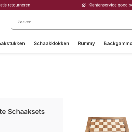
retourneren
Klantenservice goed bereik
aakstukken
Schaakklokken
Rummy
Backgamm
te Schaaksets