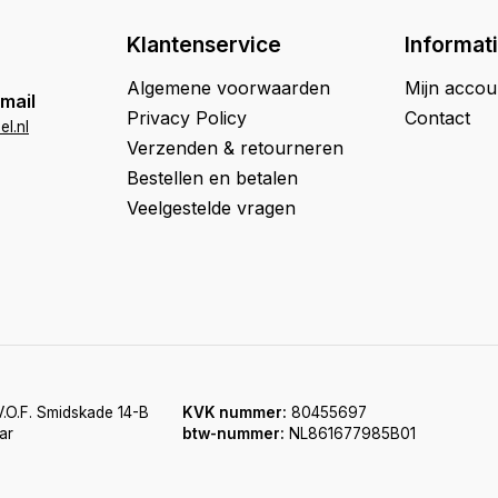
Klantenservice
Informat
Algemene voorwaarden
Mijn accou
mail
Privacy Policy
Contact
l.nl
Verzenden & retourneren
Bestellen en betalen
Veelgestelde vragen
.O.F. Smidskade 14-B
KVK nummer:
80455697
ar
btw-nummer:
NL861677985B01