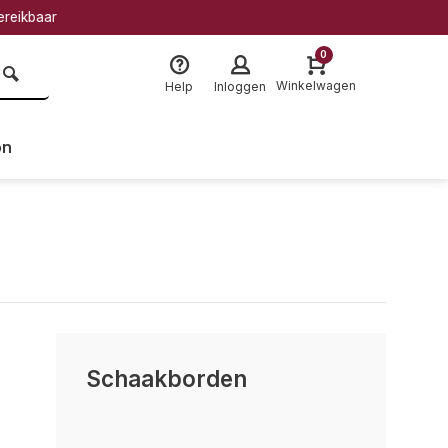
baar
0
Winkelwagen
Help
Inloggen
on
Schaakborden