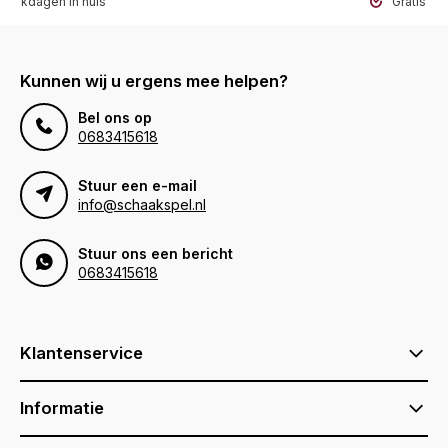
werkdagen in huis
Gratis ve
Kunnen wij u ergens mee helpen?
Bel ons op
0683415618
Stuur een e-mail
info@schaakspel.nl
Stuur ons een bericht
0683415618
Klantenservice
Informatie