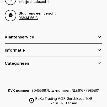
info@schaakspel.nl
Stuur ons een bericht
0683415618
Klantenservice
Informatie
Categorieën
KVK nummer:
80455697
btw-nummer:
NL861677985B01
BeKu Trading V.O.F. Smidskade 14-B
2461 TR, Ter Aar