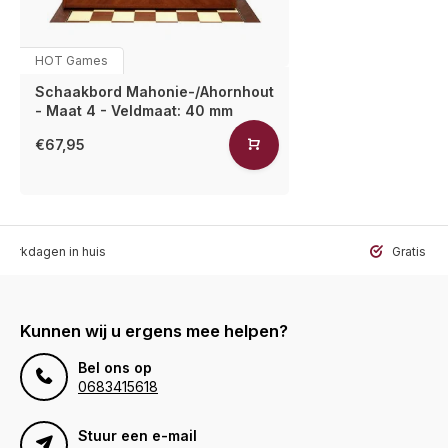
HOT Games
Schaakbord Mahonie-/Ahornhout
- Maat 4 - Veldmaat: 40 mm
€67,95
werkdagen in huis
Gratis ve
Kunnen wij u ergens mee helpen?
Bel ons op
0683415618
Stuur een e-mail