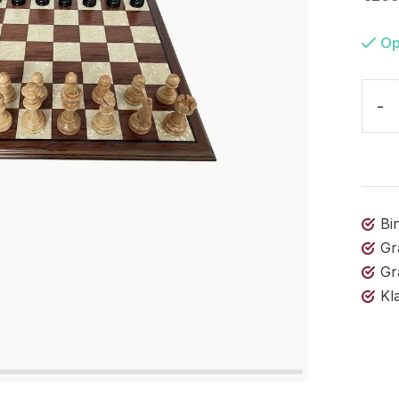
Op
-
Bi
Gr
Gr
Kl