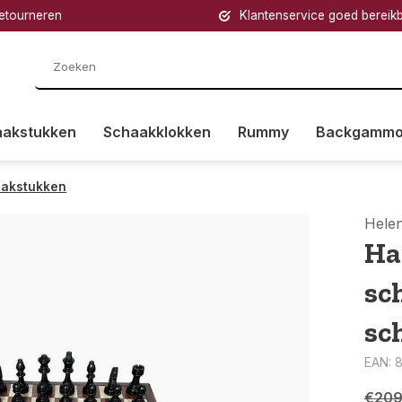
retourneren
Klantenservice goed bereik
aakstukken
Schaakklokken
Rummy
Backgamm
aakstukken
Hele
Ha
sc
sc
EAN: 
€209