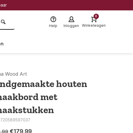
baar
0
Winkelwagen
Help
Inloggen
on
na Wood Art
ndgemaakte houten
haakbord met
haakstukken
8720589597037
€179,99
,99