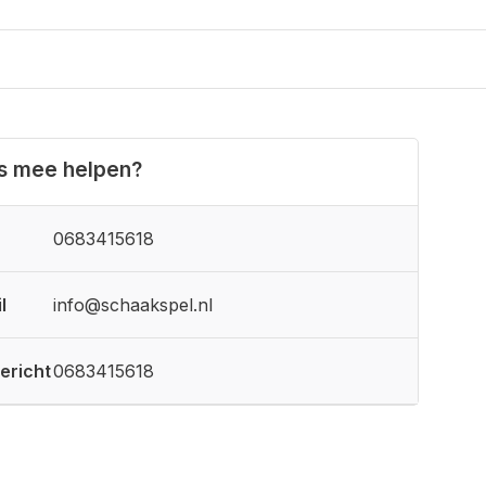
ns mee helpen?
0683415618
l
info@schaakspel.nl
ericht
0683415618