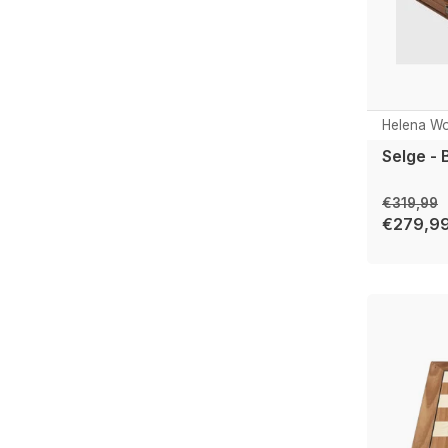
Helena Wo
Selge -
€319,99
€279,9