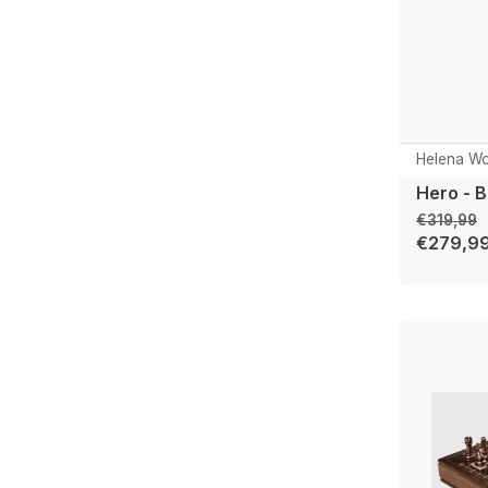
Helena Wo
Hero - 
€319,99
€279,9