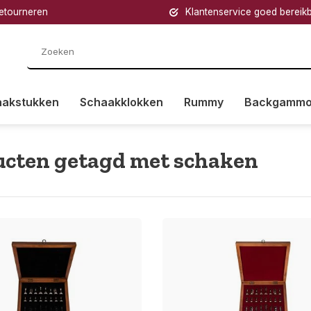
retourneren
Klantenservice goed bereik
aakstukken
Schaakklokken
Rummy
Backgamm
cten getagd met schaken