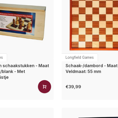
es
Longfield Games
n schaakstukken - Maat
Schaak-/dambord - Maat 
n/blank - Met
Veldmaat: 55 mm
stje
€39,99