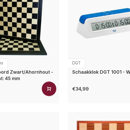
es
DGT
ord Zwart/Ahornhout -
Schaakklok DGT 1001 - W
t: 45 mm
€34,99