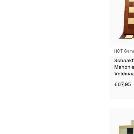
HOT Gam
Schaak
Mahonie
Veldmaa
€67,95