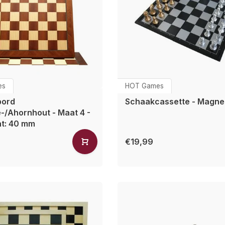
es
HOT Games
bord
Schaakcassette - Magne
-/Ahornhout - Maat 4 -
t: 40 mm
€19,99