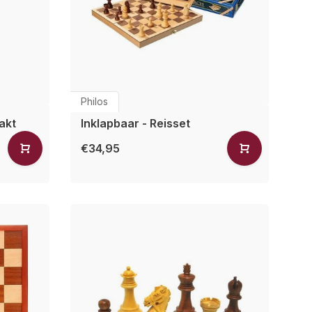
Philos
akt
Inklapbaar - Reisset
€34,95