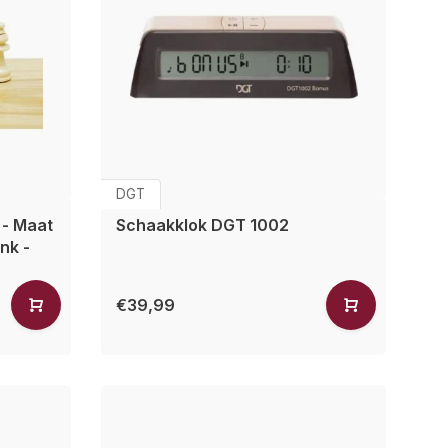
DGT
 - Maat
Schaakklok DGT 1002
nk -
€39,99