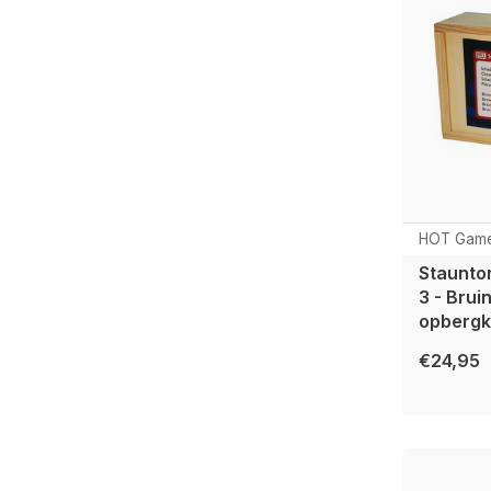
HOT Gam
Staunto
3 - Brui
opbergki
€24,95