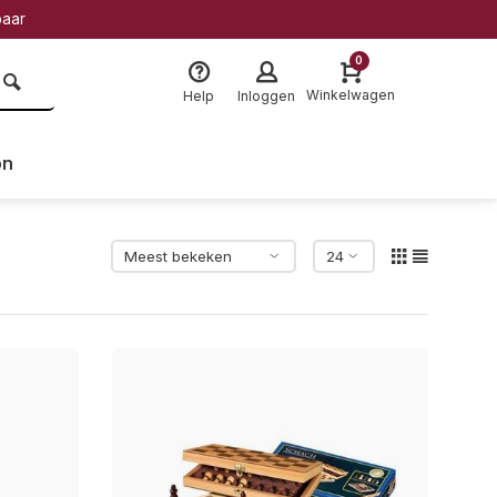
baar
0
Winkelwagen
Help
Inloggen
on