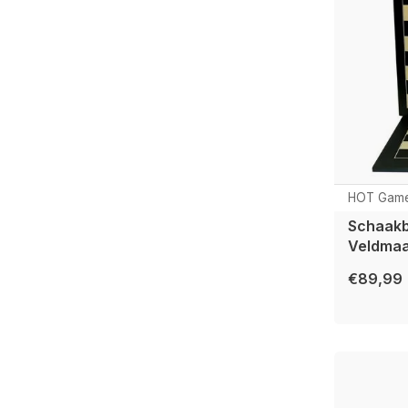
HOT Gam
Schaakb
Veldmaa
€89,99