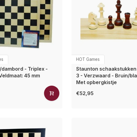
es
HOT Games
dambord - Triplex -
Staunton schaakstukken
 Veldmaat: 45 mm
3 - Verzwaard - Bruin/bla
Met opbergkistje
€52,95