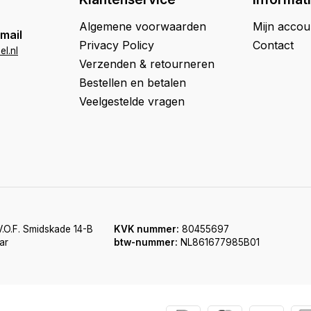
Algemene voorwaarden
Mijn accou
mail
Privacy Policy
Contact
l.nl
Verzenden & retourneren
Bestellen en betalen
Veelgestelde vragen
.O.F. Smidskade 14-B
KVK nummer:
80455697
ar
btw-nummer:
NL861677985B01