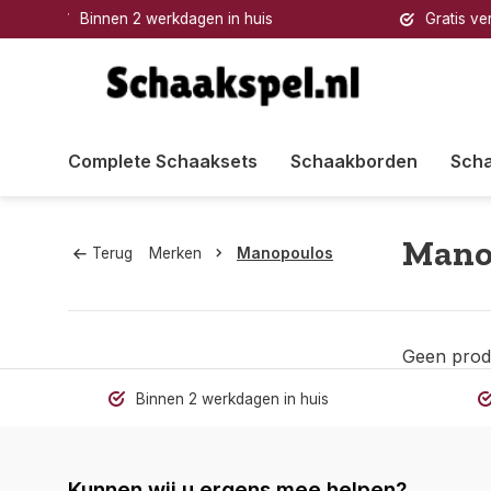
Gratis verzending
Grati
Complete Schaaksets
Schaakborden
Sch
Mano
Terug
Merken
Manopoulos
Geen prod
Binnen 2 werkdagen in huis
Kunnen wij u ergens mee helpen?