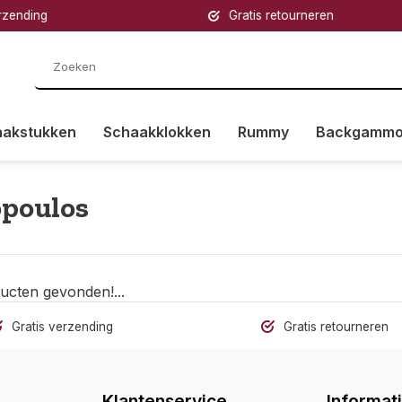
s retourneren
Klantenservice goed bere
aakstukken
Schaakklokken
Rummy
Backgamm
poulos
ucten gevonden!...
Gratis verzending
Gratis retourneren
Klantenservice
Informat