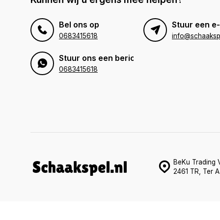
Bel ons op
Stuur een e-
0683415618
info@schaakspe
Stuur ons een bericht
0683415618
BeKu Trading V
2461 TR, Ter A