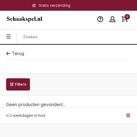
Gratis verzending
0
Terug
Filters
Geen producten gevonden!...
 werkdagen in huis
Gratis v