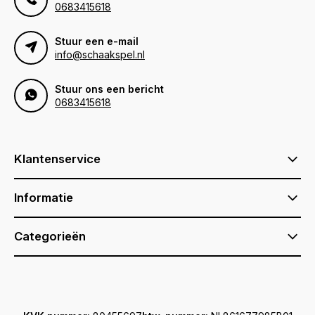
0683415618
Stuur een e-mail
info@schaakspel.nl
Stuur ons een bericht
0683415618
Klantenservice
Informatie
Categorieën