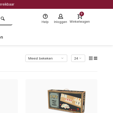
baar
0
Winkelwagen
Help
Inloggen
on