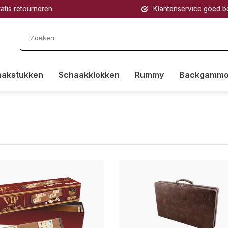
retourneren
Klantenservice goed bereik
aakstukken
Schaakklokken
Rummy
Backgamm