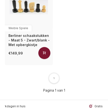
Weible Spiele
Berliner schaakstukken
- Maat 5 - Zwart/blank -
Met opbergkistje
€149,99
1
Pagina 1 van 1
werkdagen in huis
Gratis ve