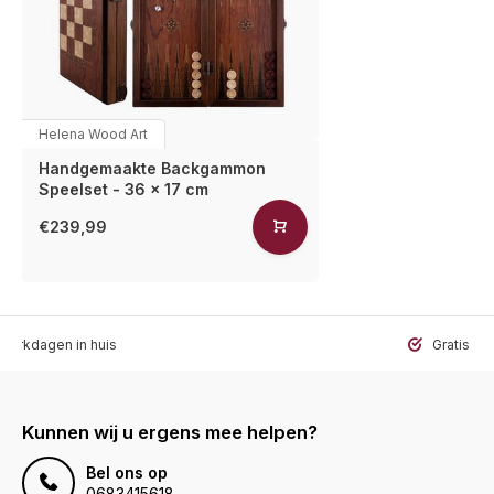
Helena Wood Art
Handgemaakte Backgammon
Speelset - 36 x 17 cm
€239,99
werkdagen in huis
Gratis ve
Kunnen wij u ergens mee helpen?
Bel ons op
0683415618