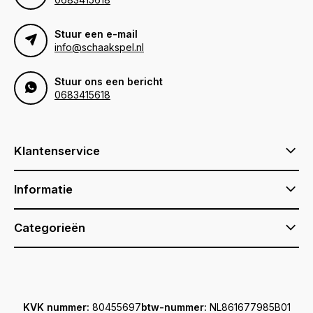
Stuur een e-mail
info@schaakspel.nl
Stuur ons een bericht
0683415618
Klantenservice
Informatie
Categorieën
KVK nummer:
80455697
btw-nummer:
NL861677985B01