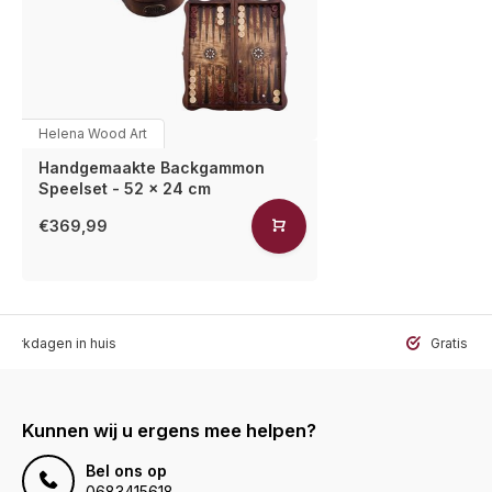
Helena Wood Art
Handgemaakte Backgammon
Speelset - 52 x 24 cm
€369,99
werkdagen in huis
Gratis ve
Kunnen wij u ergens mee helpen?
Bel ons op
0683415618