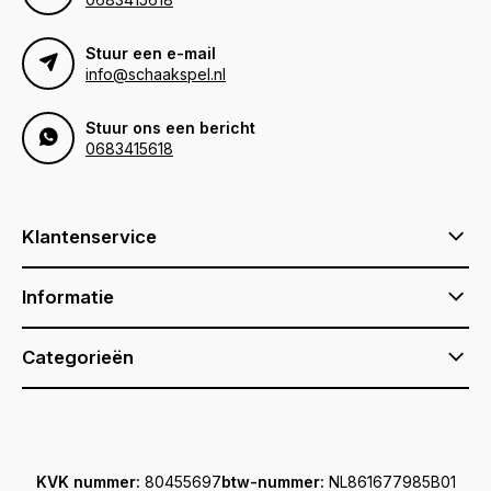
Stuur een e-mail
info@schaakspel.nl
Stuur ons een bericht
0683415618
Klantenservice
Informatie
Categorieën
KVK nummer:
80455697
btw-nummer:
NL861677985B01