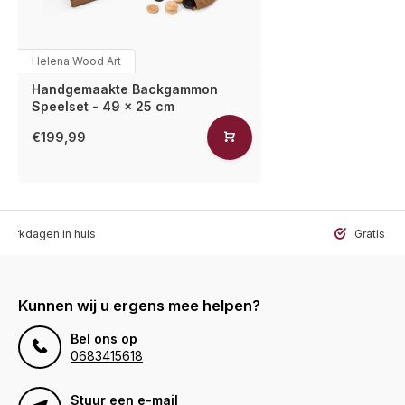
Helena Wood Art
Handgemaakte Backgammon
Speelset - 49 x 25 cm
€199,99
werkdagen in huis
Gratis ve
Kunnen wij u ergens mee helpen?
Bel ons op
0683415618
Stuur een e-mail