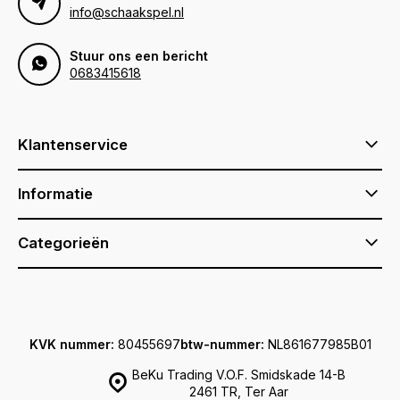
info@schaakspel.nl
Stuur ons een bericht
0683415618
Klantenservice
Informatie
Categorieën
KVK nummer:
80455697
btw-nummer:
NL861677985B01
BeKu Trading V.O.F. Smidskade 14-B
2461 TR, Ter Aar