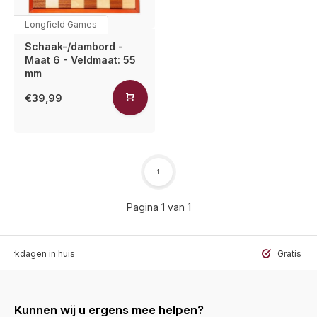
Longfield Games
Schaak-/dambord -
Maat 6 - Veldmaat: 55
mm
€39,99
1
Pagina 1 van 1
werkdagen in huis
Gratis ve
Kunnen wij u ergens mee helpen?