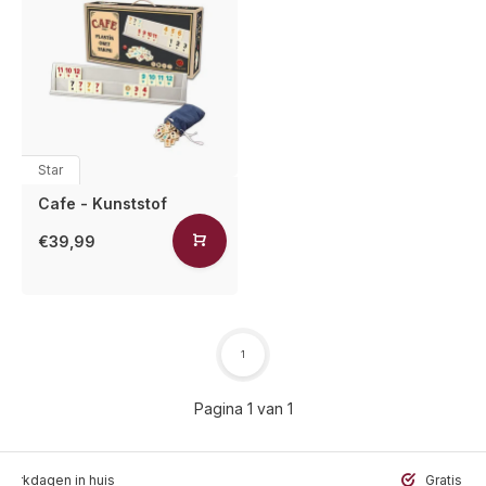
Star
Cafe - Kunststof
€39,99
1
Pagina 1 van 1
werkdagen in huis
Gratis ve