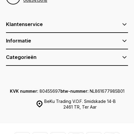
0683415618
Klantenservice
Informatie
Categorieën
KVK nummer:
80455697
btw-nummer:
NL861677985B01
BeKu Trading V.O.F. Smidskade 14-B
2461 TR, Ter Aar