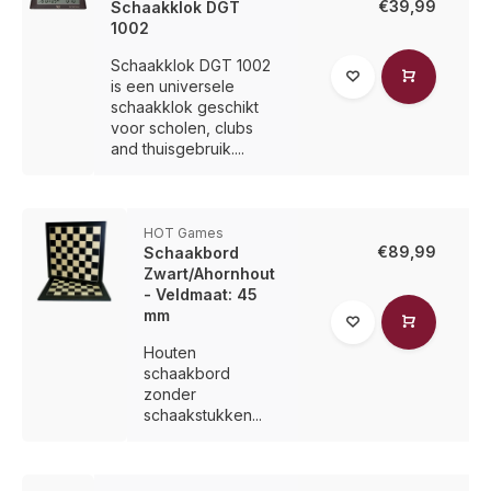
€39,99
Schaakklok DGT
1002
Schaakklok DGT 1002
is een universele
schaakklok geschikt
voor scholen, clubs
and thuisgebruik....
HOT Games
€89,99
Schaakbord
Zwart/Ahornhout
- Veldmaat: 45
mm
Houten
schaakbord
zonder
schaakstukken...