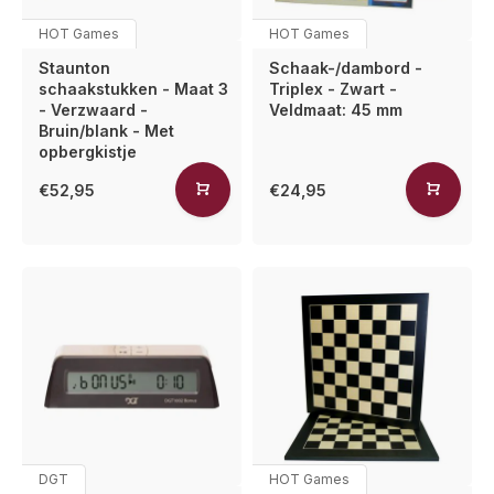
HOT Games
HOT Games
Staunton
Schaak-/dambord -
schaakstukken - Maat 3
Triplex - Zwart -
- Verzwaard -
Veldmaat: 45 mm
Bruin/blank - Met
opbergkistje
€52,95
€24,95
DGT
HOT Games