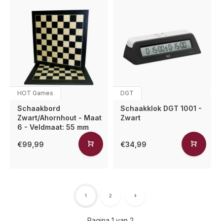
HOT Games
DGT
Schaakbord
Schaakklok DGT 1001 -
Zwart/Ahornhout - Maat
Zwart
6 - Veldmaat: 55 mm
€99,99
€34,99
1
2
Pagina 1 van 2