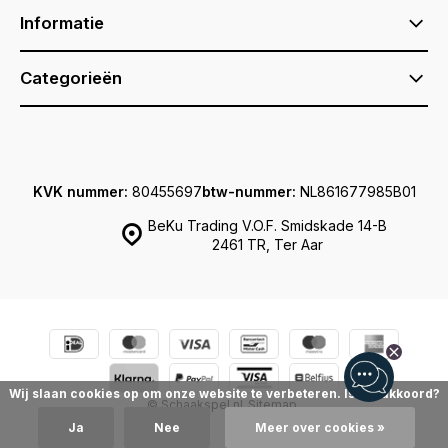
Informatie
Categorieën
KVK nummer:
80455697
btw-nummer:
NL861677985B01
BeKu Trading V.O.F. Smidskade 14-B
2461 TR, Ter Aar
Wij slaan cookies op om onze website te verbeteren. Is dat akkoord?
© Schaakspel.nl
Sitemap
Ja
Nee
Meer over cookies »