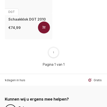
DGT
Schaakklok DGT 2010
€74,99
1
Pagina 1 van 1
werkdagen in huis
Gratis ve
Kunnen wij u ergens mee helpen?