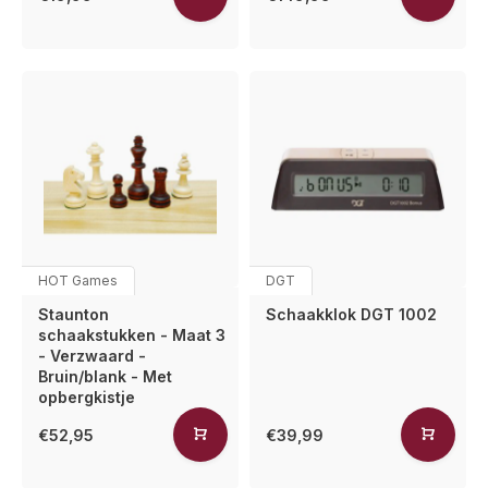
HOT Games
DGT
Staunton
Schaakklok DGT 1002
schaakstukken - Maat 3
- Verzwaard -
Bruin/blank - Met
opbergkistje
€52,95
€39,99