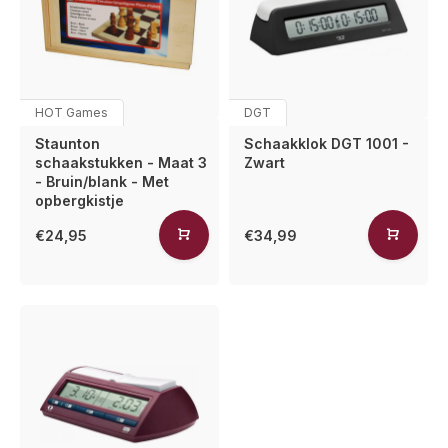
HOT Games
DGT
Staunton
Schaakklok DGT 1001 -
schaakstukken - Maat 3
Zwart
- Bruin/blank - Met
opbergkistje
€24,95
€34,99