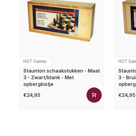
HOT Games
HOT Ga
Staunton schaakstukken - Maat
Staunt
3 - Zwart/blank - Met
3 - Bru
opbergkistje
opbergk
€24,95
€24,95