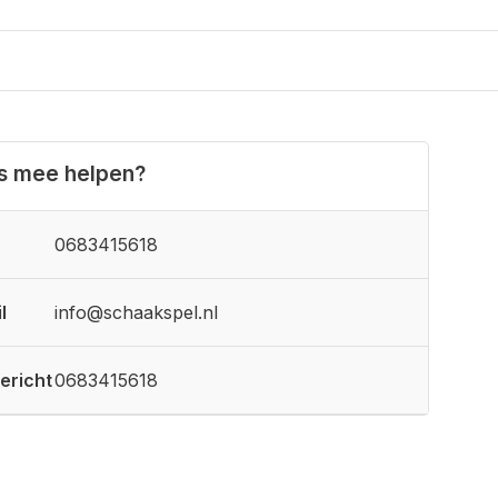
ns mee helpen?
0683415618
l
info@schaakspel.nl
ericht
0683415618