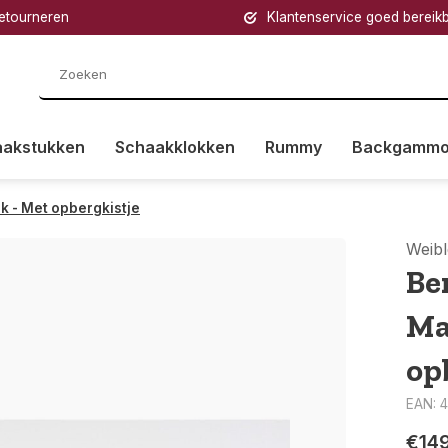
retourneren
Klantenservice goed bereik
aakstukken
Schaakklokken
Rummy
Backgamm
k - Met opbergkistje
Weibl
Be
Ma
op
EAN: 
€14