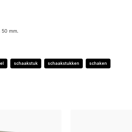
n 50 mm.
el
schaakstuk
schaakstukken
schaken