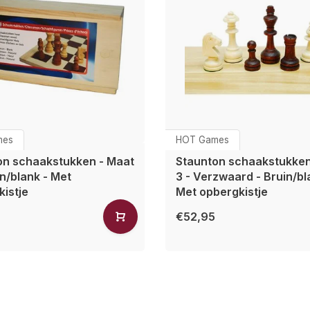
mes
HOT Games
on schaakstukken - Maat
Staunton schaakstukken
in/blank - Met
3 - Verzwaard - Bruin/bl
istje
Met opbergkistje
€52,95