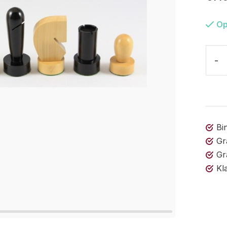
Op
-
Bi
Gr
Gr
Kl