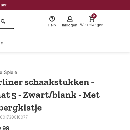
baar
0
Winkelwagen
Help
Inloggen
on
e Spiele
rliner schaakstukken -
at 5 - Zwart/blank - Met
bergkistje
4001730016077
9,99