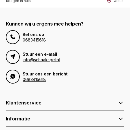
werkdagen in huis
Gratis ve
Kunnen wij u ergens mee helpen?
Bel ons op
0683415618
Stuur een e-mail
info@schaakspel.nl
Stuur ons een bericht
0683415618
Klantenservice
Informatie