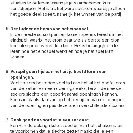
situaties te oefenen waarin je je vaardigheden kunt
aanscherpen. Het is als het ware schaken waarbij je alleen
het goede deel speelt, namelijk het winnen van de partij.
Bestudeer de basis van het eindspel.
In de meeste schaakpartijen komen spelers terecht in het
eindspel, waarbij het erom gaat wie als eerste een pion
kan laten promoveren tot dame. Het is belangrijk om te
leren hoe het eindspel werkt en hoe je het spel kunt
winnen.
Verspil geen tijd aan het uit je hoofd leren van
openingen.
Veel spelers besteden veel tijd aan het uit het hoofd leren
van de zetten van een openingsreeks, terwijl de meeste
spelers slechts een beperkt aantal openingen kennen.
Focus in plaats daarvan op het begrijpen van de principes
van de opening en pas deze toe in verschillende situaties.
Denk goed na voordat je een zet doet.
Een van de belangrijkste aspecten van het schaken is om
te voorkomen dat je slechte zetten maakt die je een