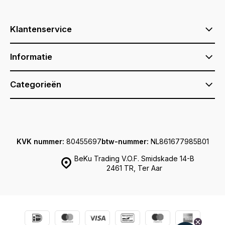
Klantenservice
Informatie
Categorieën
KVK nummer:
80455697
btw-nummer:
NL861677985B01
BeKu Trading V.O.F. Smidskade 14-B
2461 TR, Ter Aar