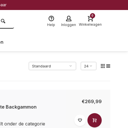
baar
0
Winkelwagen
Help
Inloggen
on
€269,99
kte Backgammon
t onder de categorie