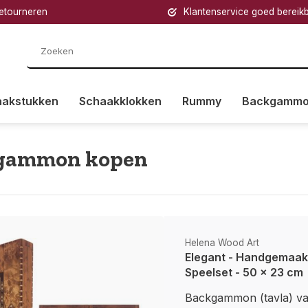
retourneren
Klantenservice goed bereik
aakstukken
Schaakklokken
Rummy
Backgamm
gammon kopen
Helena Wood Art
Elegant - Handgemaa
Speelset - 50 x 23 cm
Backgammon (tavla) val